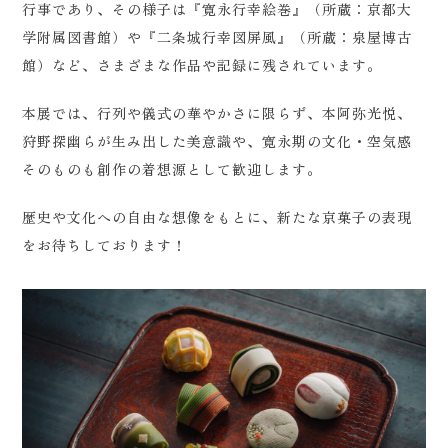
行事であり、その様子は『寛永行幸絵巻』（所蔵：京都大
学附属図書館）や『二条城行幸図屏風』（所蔵：泉屋博古
館）など、さまざまな作品や記録に残されています。
本展では、行列や儀式の華やかさに限らず、本阿弥光悦、
狩野探幽らが生み出した美意識や、寛永期の文化・空気感
そのものも創作の着想源として歓迎します。
歴史や文化への自由な想像をもとに、新たな京菓子の表現
をお待ちしております！