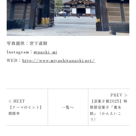
写真提供：宮下直樹
Instagram：
@naoki_mi
WEB：
http://www.miyashitanaoki.net/
PREV ＞
＜ NEXT
【京菓子展2025】特
【テーマのヒント】
一覧へ
別限定菓子「寛永
相国寺
糕」（かんえいこ
う）