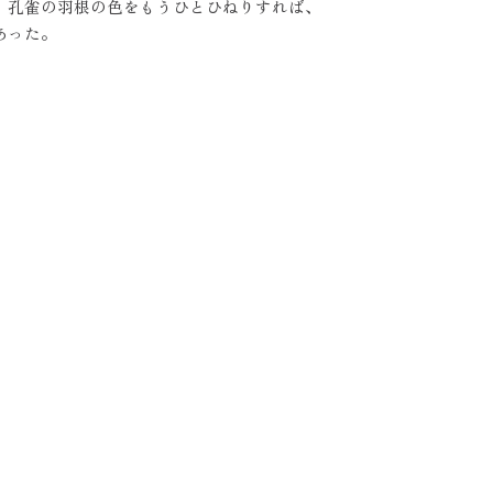
。孔雀の羽根の色をもうひとひねりすれば、
あった。