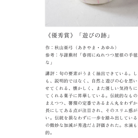
《優秀賞》「遊びの跡」
作：秋山亜弓（あきやま・あゆみ）
参考：与謝蕪村「春雨にぬれつつ屋根の手毬
な」
講評：句の要素がうまく抽出できている。し
も、説明的ではなく、自然と遊びの心を思い
せてくれる、懐かしく、また優しい気持ちに
てくれる菓子に昇華している。伝統的なもの
まえつつ、薯蕷の定番であるまん丸をわずか
長にしてある点が注目され、そのスリム感が
い。伝統を損なわずに一歩を踏み出している
の微妙な加減が秀逸だと評価された。水滴も
的。