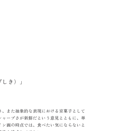
げしき）」
さ、また抽象的な表現における京菓子として
シャープさが新鮮だという意見とともに、単
イン画の時点では、食べたい気にならないと