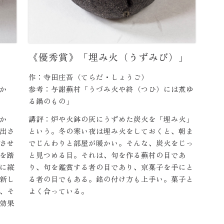
《優秀賞》「埋み火（うずみび）」
作：寺田庄吾（てらだ・しょうご）
か
参考：与謝蕪村「うづみ火や終（つひ）には煮ゆ
る鍋のもの」
か
講評：炉や火鉢の灰にうずめた炭火を「埋み火」
出さ
という。冬の寒い夜は埋み火をしておくと、朝ま
させ
でじんわりと部屋が暖かい。そんな、炭火をじっ
を踏
と見つめる目。それは、句を作る蕪村の目であ
に縦
り、句を鑑賞する者の目であり、京菓子を手にと
新し
る者の目でもある。銘の付け方も上手い。菓子と
、そ
よく合っている。
効果