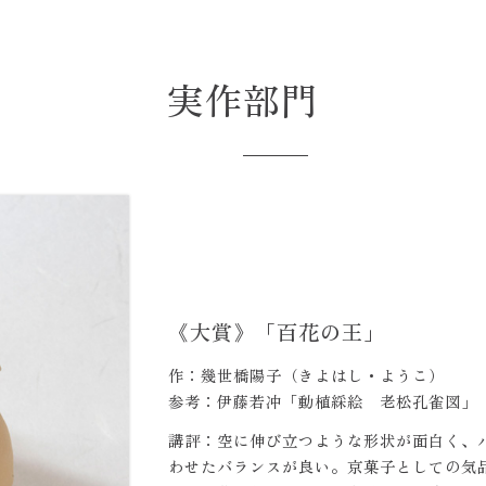
実作部門
《大賞》「百花の王」
作：幾世橋陽子（きよはし・ようこ）
参考：伊藤若冲「動植綵絵 老松孔雀図」
講評：空に伸び立つような形状が面白く、
わせたバランスが良い。京菓子としての気