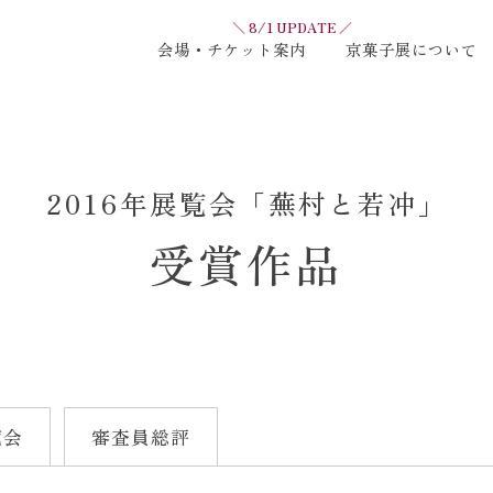
＼ 8/1 UPDATE ／
会場・チケット案内
京菓子展について
2016年展覧会「蕪村と若冲」
受賞作品
覧会
審査員総評