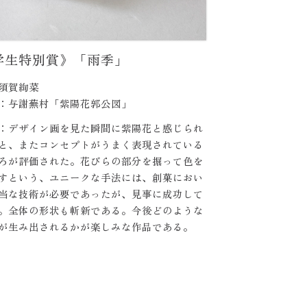
学生特別賞》「雨季」
須賀絢菜
：与謝蕪村「紫陽花郭公図」
：デザイン画を見た瞬間に紫陽花と感じられ
と、またコンセプトがうまく表現されている
ろが評価された。花びらの部分を掘って色を
すという、ユニークな手法には、創菓におい
当な技術が必要であったが、見事に成功して
。全体の形状も斬新である。今後どのような
が生み出されるかが楽しみな作品である。