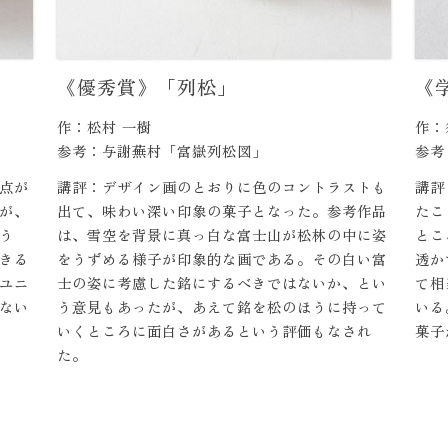
《優秀賞》「列松」
《
作：松村 一樹
作：
参考：与謝蕪村「富嶽列松図」
参考
点が
講評：デザイン画のとおりに色のコントラストも
講評
が、
出て、味わい深い印象の菓子となった。参考作品
たこ
う
は、雪空を背景に真っ白な富士山が松林の中に姿
とこ
きる
をうずめる様子が印象的な画である。その白い富
透か
ユニ
士の姿に考慮した銘にするべきではないか、とい
て相
ない
う意見もあったが、あえて銘を松のほうに持って
いる
いくところに面白さがあるという評価もなされ
菓子
た。