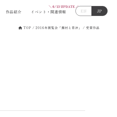
＼ 6/13 UPDATE ／
EN
JP
作品紹介
イベント・関連情報
TOP
/
2016年展覧会「蕪村と若冲」
/
受賞作品