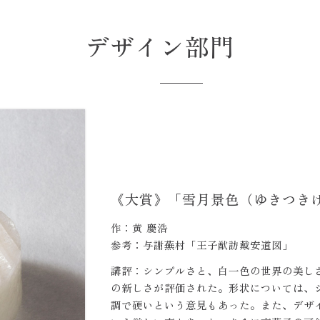
デザイン部門
《大賞》「雪月景色（ゆきつき
作：黄 慶浩
参考：与謝蕪村「王子猷訪戴安道図」
講評：シンプルさと、白一色の世界の美し
の新しさが評価された。形状については、
調で硬いという意見もあった。また、デザ