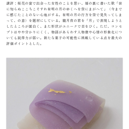
講評：桜花の宴で出会った女性のことを思い、扇の裏に書いた歌「世
に知らぬここちこそすれ有明の月のゆくへを空にまがへて」（今まで
に感じたことのない心地がする。有明の月の行方を空で見失ってしま
って、の意）を題材にしている。朧月夜の君を「月」で表現しようと
したところが面白く、また形状がユニークで目をひく。ただ、コンセ
プトはやや分かりにくく、物語があらわす人物像や心情の形象化につ
いても説得力が弱い。新たな菓子の可能性に挑戦している点を最大の
評価ポイントとした。