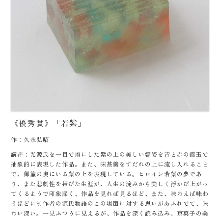
《優秀賞》「若紫」
作：久永弘昭
講評：光源氏を一目で虜にした紫の上の美しい容姿を青と赤の錦玉で
抽象的に表現した作品。また、味甚羹をすだれの上に流し入れること
で、御簾の奥にいる紫の上を表現している。ヒロイン若紫の夢であ
り、また悲劇性を帯びた生涯が、人生の淀みから美しく浮かび上がっ
てくるようで印象深く、作品を見れば見るほど、また、味わえば味わ
うほどに制作者の源氏物語のこの場面に対する思いがあふれでて、味
わい深い。一見ふつうに見えるが、作品を深く読み込み、京菓子の美