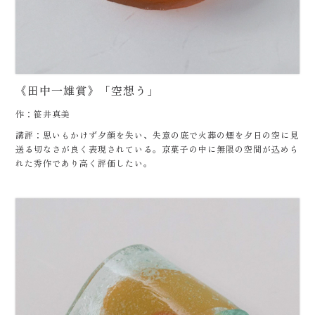
《田中一雄賞》「空想う」
作：笹井真美
講評：思いもかけず夕顔を失い、失意の底で火葬の煙を夕日の空に見
送る切なさが良く表現されている。京菓子の中に無限の空間が込めら
れた秀作であり高く評価したい。