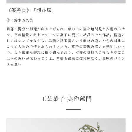
《優秀賞》「想ひ風」
作：鈴木万久美
講評：野分で御簾が吹き上げられ、紫の上の姿を垣間見た夕霧の心情
を、その情景とあわせて一つの菓子に見事に結晶させた作品。構造と
してはシンプルながら、羊羹と錦玉羹という素材の違いや色の対比に
よって人物の心情をあらわすという、菓子の表現の深さを熟知した上
で、より繊細な表現に取り組んでおり、夕霧の気持ちの揺らぎや紫の
上への思いが伝わってくる。羊羹と錦玉に違和感なく、食感のバラン
スも良い。
工芸菓子 実作部門