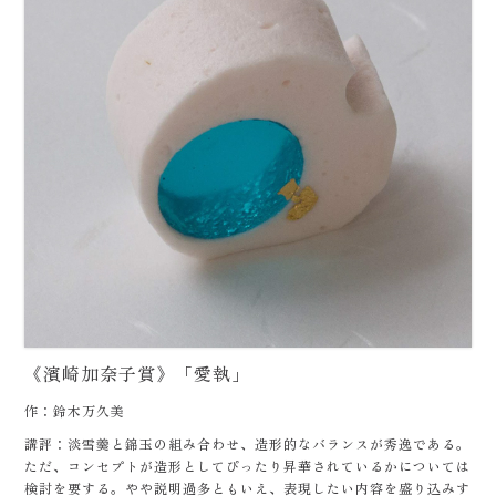
《濱崎加奈子賞》「愛執」
作：鈴木万久美
講評：淡雪羹と錦玉の組み合わせ、造形的なバランスが秀逸である。
ただ、コンセプトが造形としてぴったり昇華されているかについては
検討を要する。やや説明過多ともいえ、表現したい内容を盛り込みす