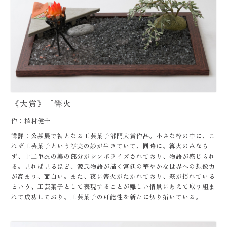
《大賞》「篝火」
作：植村健士
講評：公募展で初となる工芸菓子部門大賞作品。小さな枠の中に、こ
れぞ工芸菓子という写実の妙が生きていて、同時に、篝火のみなら
ず、十二単衣の襲の部分がシンボライズされており、物語が感じられ
る。見れば見るほど、源氏物語が描く宮廷の華やかな世界への想像力
が高まり、面白い。また、夜に篝火がたかれており、萩が揺れている
という、工芸菓子として表現することが難しい情景にあえて取り組ま
れて成功しており、工芸菓子の可能性を新たに切り拓いている。