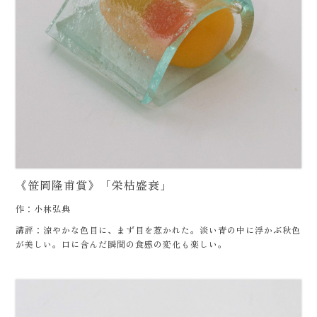
《笹岡隆甫賞》「栄枯盛衰」
作：小林弘典
講評：涼やかな色目に、まず目を惹かれた。淡い青の中に浮かぶ秋色
が美しい。口に含んだ瞬間の食感の変化も楽しい。