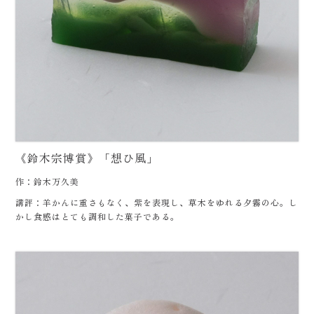
《鈴木宗博賞》「想ひ風」
作：鈴木万久美
講評：羊かんに重さもなく、紫を表現し、草木をゆれる夕霧の心。し
かし食感はとても調和した菓子である。