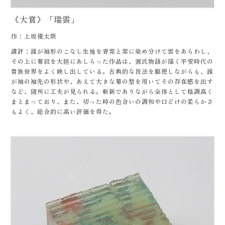
《大賞》「瑞雲」
作：上坂優太朗
講評：誰が袖形のこなし生地を青紫と紫に染め分けて雲をあらわし、
その上に菊紋を大胆にあしらった作品は、源氏物語が描く平安時代の
貴族世界をよく映し出している。古典的な技法を駆使しながらも、誰
が袖の袖先の形状や、あえて大きな菊の型を用いてその存在感を出す
など、随所に工夫が見られる。斬新でありながら全体として格調高く
まとまっており、また、切った時の色合いの調和や口どけの柔らかさ
もよく、総合的に高い評価を得た。