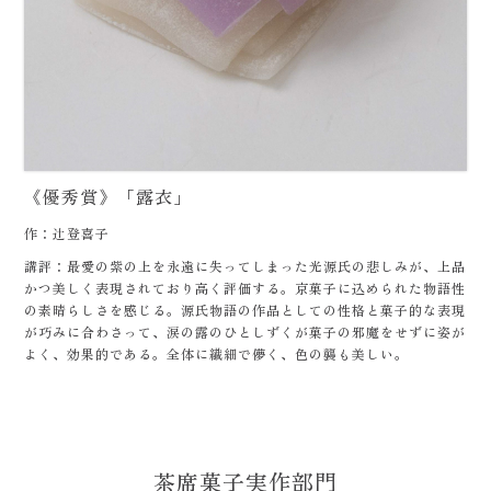
《優秀賞》「露衣」
作：辻登喜子
講評：最愛の紫の上を永遠に失ってしまった光源氏の悲しみが、上品
かつ美しく表現されており高く評価する。京菓子に込められた物語性
の素晴らしさを感じる。源氏物語の作品としての性格と菓子的な表現
が巧みに合わさって、涙の露のひとしずくが菓子の邪魔をせずに姿が
よく、効果的である。全体に繊細で儚く、色の襲も美しい。
茶席菓子実作部門