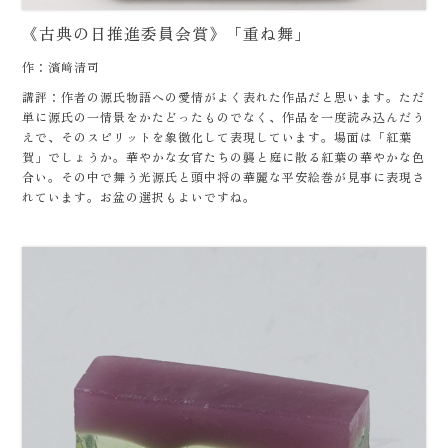
《古典の日推進委員会賞》「重ね舞」
作：濱﨑清司
講評：作者の源氏物語への愛情がよく表れた作品だと思います。ただ
単に源氏の一情景をかたどったものでなく、作品を一度読み込んだう
えで、そのスピリットを象徴化して表現しています。場面は「紅葉
賀」でしょうか。華やかな女官たちの襲と庭に散る紅葉の華やかな色
合い。その中で舞う光源氏と頭中将の華麗な平安絵巻が見事に表現さ
れています。お盆の選択もよいですね。