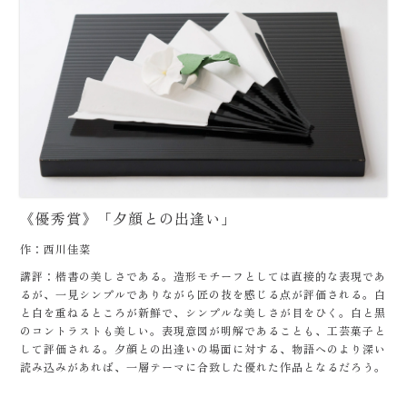
《優秀賞》「夕顔との出逢い」
作：西川佳菜
講評：楷書の美しさである。造形モチーフとしては直接的な表現であ
るが、一見シンプルでありながら匠の技を感じる点が評価される。白
と白を重ねるところが新鮮で、シンプルな美しさが目をひく。白と黒
のコントラストも美しい。表現意図が明解であることも、工芸菓子と
して評価される。夕顔との出逢いの場面に対する、物語へのより深い
読み込みがあれば、一層テーマに合致した優れた作品となるだろう。