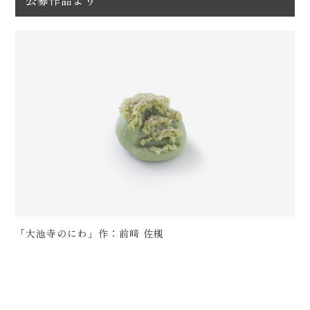
公募作品より
「大池寺のにわ」作：前﨑 佐槻