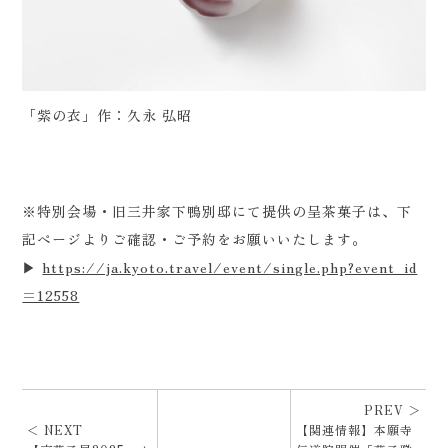
「紫の衣」作：久永 弘昭
※特別会場・旧三井家下鴨別邸にて提供の呈茶菓子は、下
記ページよりご確認・ご予約をお願いいたします。
▶
https://ja.kyoto.travel/event/single.php?event_id
=12558
PREV ＞
＜ NEXT
【関連情報】本願寺