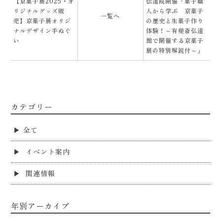
【京菓子展2025・オ
伝道院開催「菓子職
リジナルグッズ販
人から学ぶ 京菓子
一覧へ
売】京菓子展オリジ
の歴史と生菓子作り
ナルデザイン手ぬぐ
体験！～有斐斎弘道
い
館で開催する京菓子
展の特別解説付～」
カテゴリー
全て
イベント案内
関連情報
年別アーカイブ