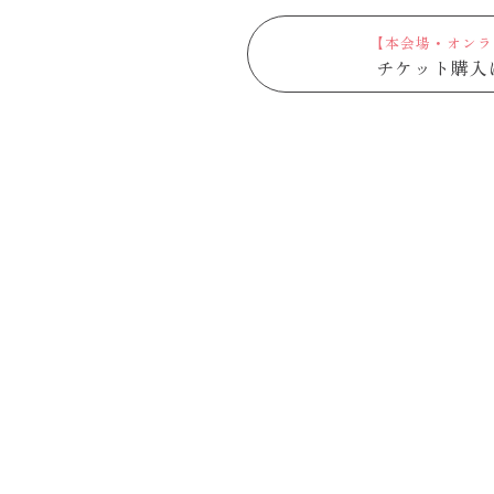
【本会場・オンラ
チケット購入
「京の菓子文化」は2017年に
”京都をつなぐ無形文化遺産”に選定されました。
企画・運営