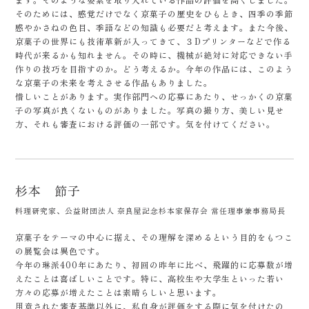
そのためには、感覚だけでなく京菓子の歴史をひもとき、四季の季節
感やかさねの色目、季語などの知識も必要だと考えます。また今後、
京菓子の世界にも技術革新が入ってきて、３Dプリンターなどで作る
時代が来るかも知れません。その時に、機械が絶対に対応できない手
作りの技巧を目指すのか。どう考えるか。今年の作品には、このよう
な京菓子の未来を考えさせる作品もありました。
惜しいことがあります。実作部門への応募にあたり、せっかくの京菓
子の写真が良くないものがありました。写真の撮り方、美しい見せ
方、それも審査における評価の一部です。気を付けてください。
杉本 節子
料理研究家、公益財団法人 奈良屋記念杉本家保存会 常任理事兼事務局長
京菓子をテーマの中心に据え、その理解を深めるという目的をもつこ
の展覧会は異色です。
今年の琳派400年にあたり、初回の昨年に比べ、飛躍的に応募数が増
えたことは喜ばしいことです。特に、高校生や大学生といった若い
方々の応募が増えたことは素晴らしいと思います。
用意された審査基準以外に、私自身が評価をする際に気を付けたの