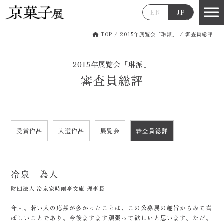
EN
JP
TOP
/
2015年展覧会「琳派」
/
審査員総評
2015年展覧会「琳派」
審査員総評
受賞作品
入選作品
展覧会
審査員総評
冷泉 為人
財団法人 冷泉家時雨亭文庫 理事長
今回、若い人の応募が多かったことは、この公募展の趣旨からみて喜
ばしいことであり、今後ますます頑張って欲しいと思います。ただ、