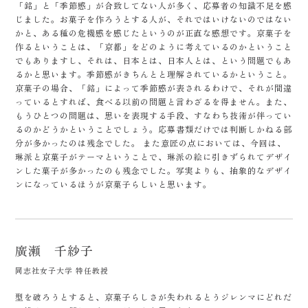
「銘」と「季節感」が合致してない人が多く、応募者の知識不足を感
じました。お菓子を作ろうとする人が、それではいけないのではない
かと、ある種の危機感を感じたというのが正直な感想です。京菓子を
作るということは、「京都」をどのように考えているのかということ
でもありますし、それは、日本とは、日本人とは、という問題でもあ
るかと思います。季節感がきちんとと理解されているかということ。
京菓子の場合、「銘」によって季節感が表されるわけで、それが間違
っているとすれば、食べる以前の問題と言わざるを得ません。また、
もうひとつの問題は、思いを表現する手段、すなわち技術が伴ってい
るのかどうかということでしょう。応募書類だけでは判断しかねる部
分が多かったのは残念でした。 また意匠の点においては、今回は、
琳派と京菓子がテーマということで、琳派の絵に引きずられてデザイ
ンした菓子が多かったのも残念でした。写実よりも、抽象的なデザイ
ンになっているほうが京菓子らしいと思います。
廣瀬 千紗子
同志社女子大学 特任教授
型を破ろうとすると、京菓子らしさが失われるとうジレンマにどれだ