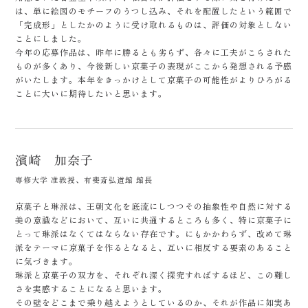
は、単に絵図のモチーフのうつし込み、それを配置したという範囲で
「完成形」としたかのように受け取れるものは、評価の対象としない
ことにしました。
今年の応募作品は、昨年に勝るとも劣らず、各々に工夫がこらされた
ものが多くあり、今後新しい京菓子の表現がここから発想される予感
がいたします。本年をきっかけとして京菓子の可能性がよりひろがる
ことに大いに期待したいと思います。
濱崎 加奈子
専修大学 准教授、有斐斎弘道館 館長
京菓子と琳派は、王朝文化を底流にしつつその抽象性や自然に対する
美の意識などにおいて、互いに共通するところも多く、特に京菓子に
とって琳派はなくてはならない存在です。にもかかわらず、改めて琳
派をテーマに京菓子を作るとなると、互いに相反する要素のあること
に気づきます。
琳派と京菓子の双方を、それぞれ深く探究すればするほど、この難し
さを実感することになると思います。
その壁をどこまで乗り越えようとしているのか、それが作品に如実あ