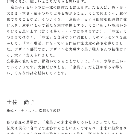
け挑めるか、難しいところだろうと思います。
「京菓子」というのは一種の制約だと言えます。たとえば、色・形・
大きさ・重さ・菓子の外の世界と繋がること、そして何よりも、食べ
物であることなど。そのような、「京菓子」という制約を創造的に受
け入れ、逆手にとって新たな創作の糧とする、そこに新しい境地がひ
らけると思います（言うは易く・・・ではありますが）。「琳派」そ
のままではなく、「琳派」を自分なりに消化し、そのエッセンスを生
かして、「マイ琳派」になっている作品に完成度の高さを感じまし
た。デザイン部門では、デザインを実現する菓子職人さんの技術力に
も、大いに支えられました。
公募展の値打ちは、冒険ができることでしょう。年々、水準は上がっ
ているようです。大胆だけれども、「京菓子」だと認めざるを得な
い、そんな作品を期待しています。
土佐 尚子
株式アーティスト、京都大学教授
私の審査の基準は、「京菓子の未来を感じるかどうか」でした。
伝統は現代に合わせて変容することによって守られ、未来に継承され
ます。そのような要素を取り入れている作品の評価を高くしました。